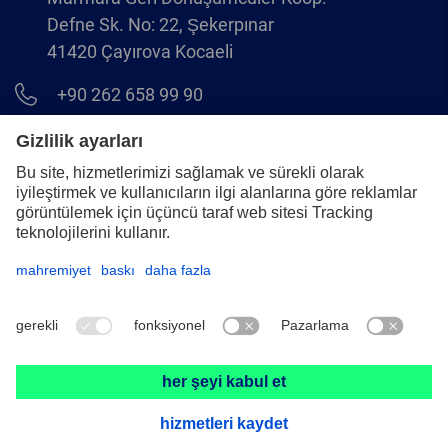
Defne Sk. No: 22, Şekerpınar
41420 Çayırova Kocaeli
+90 262 658 99 90
info@pferd.com.tr
+90 262 658 00 23
Yasal uyarı
Veri koruması
Genel Koşullar
© 2026 PFERD Aşındırıcı Takımlar Tic. Ltd. Şti.