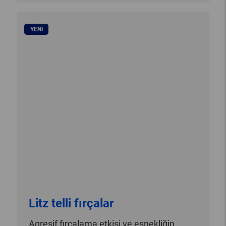
YENI
Litz telli fırçalar
Agresif fırçalama etkisi ve esnekliğin