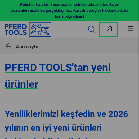
Robotlar hataları kusursuz bir şekilde tekrar eder. Bizim
çözümlerimizde bu gerçekleşmez. Kararlı süreçler hakkında daha
fazla bilgi edinin!
Me
aç
Ana sayfa
PFERD TOOLS'tan yeni
ürünler
Yeniliklerimizi keşfedin ve 2026
yılının en iyi yeni ürünleri