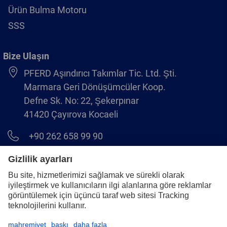
Ürün Bulma Motoru
SSS
Bize Ulaşın
PFERD Aşındırıcı Takımlar Tic. Ltd. Şti.
Marmara Geri Dönüşümcüler Koop.
Defne Sk. No: 22, Şekerpınar
41420 Çayırova Kocaeli
+90 262 658 99 90
info@pferd.com.tr
+90 262 658 00 23
Yasal uyarı