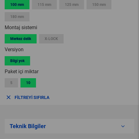
100 mm
115 mm
125 mm
150 mm
180 mm
Montaj sistemi
Merkez delik
X-LOCK
Versiyon
Bilgi yok
Paket içi miktar
5
10
FILTREYI SIFIRLA
Teknik Bilgiler