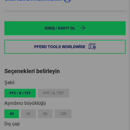
GIRIŞ / KAYIT OL
PFERD TOOLS WORLDWIDE
Seçenekleri belirleyin
Şekil
PFC / B / T29
PFF / A / T27
Aşındırıcı büyüklüğü
40
60
80
120
Dış çap