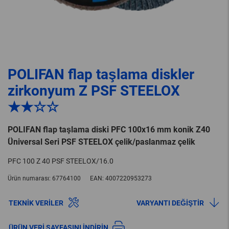
POLIFAN flap taşlama diskler
zirkonyum Z PSF STEELOX
★★☆☆
POLIFAN flap taşlama diski PFC 100x16 mm konik Z40
Üniversal Seri PSF STEELOX çelik/paslanmaz çelik
PFC 100 Z 40 PSF STEELOX/16.0
Ürün numarası:
67764100
EAN:
4007220953273
TEKNIK VERILER
VARYANTI DEĞIŞTIR
ÜRÜN VERI SAYFASINI INDIRIN