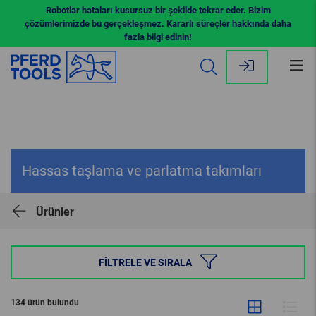
Robotlar hataları kusursuz bir şekilde tekrar eder. Bizim
çözümlerimizde bu gerçekleşmez. Kararlı süreçler hakkında daha
fazla bilgi edinin!
Me
aç
Hassas taşlama ve parlatma takımları
Ürünler
FILTRELE VE SIRALA
134 ürün bulundu