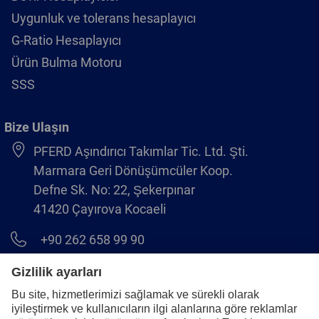
Uygunluk ve tolerans hesaplayıcı
G-Ratio Hesaplayıcı
Ürün Bulma Motoru
SSS
Bize Ulaşın
PFERD Aşındırıcı Takımlar Tic. Ltd. Şti.
Marmara Geri Dönüşümcüler Koop.
Defne Sk. No: 22, Şekerpınar
41420 Çayırova Kocaeli
+90 262 658 99 90
info@pferd.com.tr
+90 262 658 00 23