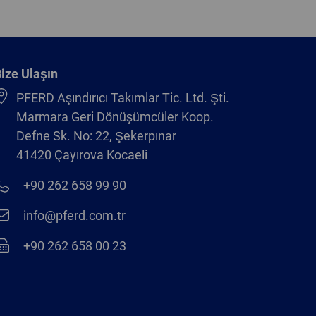
ize Ulaşın
PFERD Aşındırıcı Takımlar Tic. Ltd. Şti.
Marmara Geri Dönüşümcüler Koop.
Defne Sk. No: 22, Şekerpınar
41420 Çayırova Kocaeli
+90 262 658 99 90
info@pferd.com.tr
+90 262 658 00 23