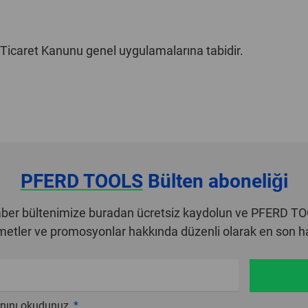
ı
k Ticaret Kanunu genel uygulamalarına tabidir.
PFERD TOOLS
Bülten aboneliği
er bültenimize buradan ücretsiz kaydolun ve PFERD T
zmetler ve promosyonlar hakkında düzenli olarak en son hab
nını okudunuz.