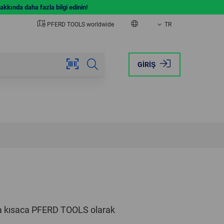
kkında daha fazla bilgi edinin!
PFERD TOOLS worldwide
TR
EUROPE
AMERICA
GIRIŞ
AUSTRIA
BRAZIL
BELGIUM
CANADA
FRANCE
MEXICO
GERMANY
USA
ITALY
NETHERLANDS
nra kısaca PFERD TOOLS olarak