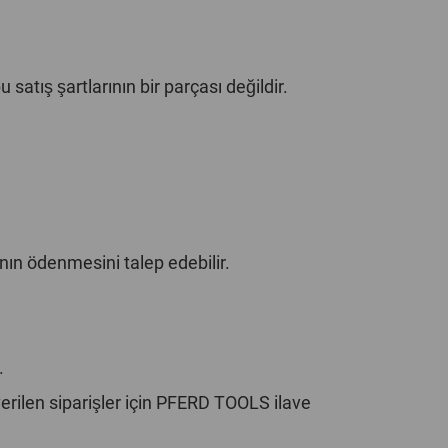
POLAND
SPAIN
 satış şartlarının bir parçası değildir.
SWEDEN
SWITZERLAND
TURKEY
ın ödenmesini talep edebilir.
UNITED
KINGDOM
ASIA/PACIFIC
AFRICA
.
AUSTRALIA
SOUTH
 verilen siparişler için PFERD TOOLS ilave
AFRICA