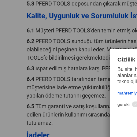
5.3
PFERD TOOLS deposundan çıkarak müşteriye 
Kalite, Uygunluk ve Sorumluluk İst
6.1
Müşteri PFERD TOOLS’den temin etmiş oldu
6.2
PFERD TOOLS sunduğu tüm ürünlerin hasarsız
olabileceğini peşinen kabul eder. Muhtemel tüm
TOOLS’e bildirilmesi gerekmektedir. Bu süre
6.3
İspat edilmiş hatalara karşı PFERD TOOLS’i
6.4
PFERD TOOLS tarafından temin edilen ürün
müşterisine iade etme yükümlülüğünü üstlenecek
yapılan ödeme tutarını geçemez.
6.5
Tüm garanti ve satış koşullarına rağmen, 
edilen ürünlerin kullanımı sırasında ortaya ç
tutulamaz.
İadeler