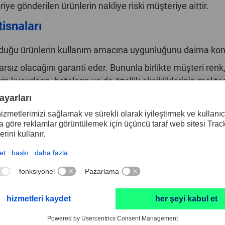
gönderilen ürünlerin nakliye riski müşteriye aittir.
isnaları
ğu ürünlerin kullanım amacına uygunluğunu daima kontr
 olacağını garanti eder. Bununla birlikte müşteri renk, 
 kusurların, hataların ya da özellik eksikliklerinin mal t
den sonra PFERD TOOLS’in sorumluluğu yalnızca görünmeye
n alacağı karar kesin ve değiş-mezdir.
lerde bir kusur bulunması durumunda, PFERD TOOLS ürünl
tir. Bu yükümlülük her ne koşulda gerçekleşirse gerçekleş
güncel kanunlarda doğrudan ya da dolaylı olarak bahsedi
ıkabilecek hasar, bireysel yaralanmalar ya da ölüm neden