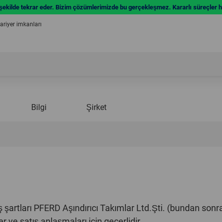
 şekilde tekrar eder. Bizim çözümlerimizde bu gerçekleşmez. Kararlı süreçler ha
riyer imkanları
Bilgi
Şirket
ış şartları PFERD Aşındırıcı Takımlar Ltd.Şti. (bundan so
er ve satış anlaşmaları için geçerlidir.