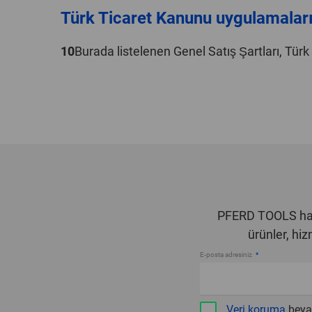
Türk Ticaret Kanunu uygulamalar
10
Burada listelenen Genel Satış Şartları, Tür
PFERD TOOLS hab
ürünler, hi
E-posta adresiniz
Veri koruma
beya