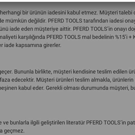
erhangi bir ürünün iadesini kabul etmez. Müşteri talebi d
şekilde mümkün değildir. PFERD TOOLS tarafından iadesi 
rünü iade eden müşteriye aittir. PFERD TOOLS’in onayı do
aliyeti karşılığında PFERD TOOLS mal bedelinin %15’i + K
r iade kapsamına girerler.
ye geçer. Bununla birlikte, müşteri kendisine teslim edilen
za edecektir. Müşteri ürünleri teslim almakla, ürünlerin 
peşinen kabul eder. Gerekli olması durumunda müşteri, bu
bunlarla ilgili geliştirilen literatür PFERD TOOLS’in paten
ıya geçmez.