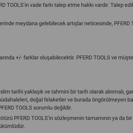
TOOLS’in vade farkı talep etme hakkı vardır. Talep edil
erinde meydana gelebilecek artışlar neticesinde, PFERD T
larında +/- farklar oluşabilecektir. PFERD TOOLS ve müşt
m tarihi yaklaşık ve tahmini bir tarih olarak alınmalı, gar
t müdahaleleri, doğal felaketler ve burada öngörülmeyen 
PFERD TOOLS sorumlu değildir.
ötürü PFERD TOOLS’in sözleşmenin tamamının ya da bir 
yükümlüdür.