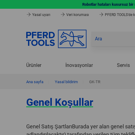
Robotlar hataları kusursuz bir
Yasal uyarı
Veri koruması
PFERD TOOLS’de ka
Ürünler
İnovasyonlar
Servis
Ana sayfa
|
Yasal bildirim
|
GK-TR
Genel Koşullar
Genel Satış ŞartlarıBurada yer alan genel sat
adlandırılacaktır) tarafından verilen tüm teklifl