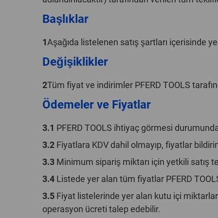
Başlıklar
1
Aşağıda listelenen satış şartları içerisinde yer
Değişiklikler
2
Tüm fiyat ve indirimler PFERD TOOLS tarafından
Ödemeler ve Fiyatlar
3.1
PFERD TOOLS ihtiyaç görmesi durumunda sip
3.2
Fiyatlara KDV dahil olmayıp, fiyatlar bildirim
3.3
Minimum sipariş miktarı için yetkili satış te
3.4
Listede yer alan tüm fiyatlar PFERD TOOLS d
3.5
Fiyat listelerinde yer alan kutu içi miktarla
operasyon ücreti talep edebilir.