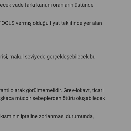
ecek vade farkı kanuni oranların üstünde
GLOBAL
INTERNATIONAL
OOLS vermiş olduğu fiyat teklifinde yer alan
-
ENGLISH
INTERNATIONAL
erisi, makul seviyede gerçekleşebilecek bu
-
ESPAÑOL
anti olarak görülmemelidir. Grev-lokavt, ticari
başkaca mücbir sebeplerden ötürü oluşabilecek
kısmının iptaline zorlanması durumunda,