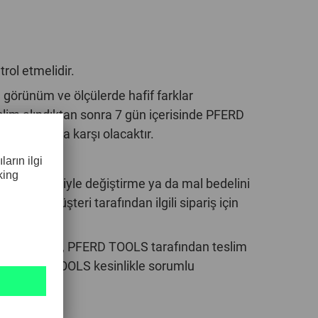
ol etmelidir.
görünüm ve ölçülerde hafif farklar
eslim alındıktan sonra 7 gün içerisinde PFERD
n hatalara karşı olacaktır.
eri yenisiyle değiştirme ya da mal bedelini
sin, müşteri tarafından ilgili sipariş için
liyor olsa da, PFERD TOOLS tarafından teslim
iyle PFERD TOOLS kesinlikle sorumlu