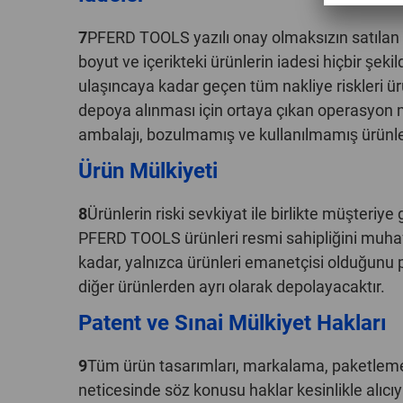
7
PFERD TOOLS yazılı onay olmaksızın satılan h
boyut ve içerikteki ürünlerin iadesi hiçbir 
ulaşıncaya kadar geçen tüm nakliye riskleri ü
depoya alınması için ortaya çıkan operasyon m
ambalajı, bozulmamış ve kullanılmamış ürünle
Ürün Mülkiyeti
8
Ürünlerin riski sevkiyat ile birlikte müşteri
PFERD TOOLS ürünleri resmi sahipliğini muhafa
kadar, yalnızca ürünleri emanetçisi olduğunu 
diğer ürünlerden ayrı olarak depolayacaktır.
Patent ve Sınai Mülkiyet Hakları
9
Tüm ürün tasarımları, markalama, paketleme ve 
neticesinde söz konusu haklar kesinlikle alıc