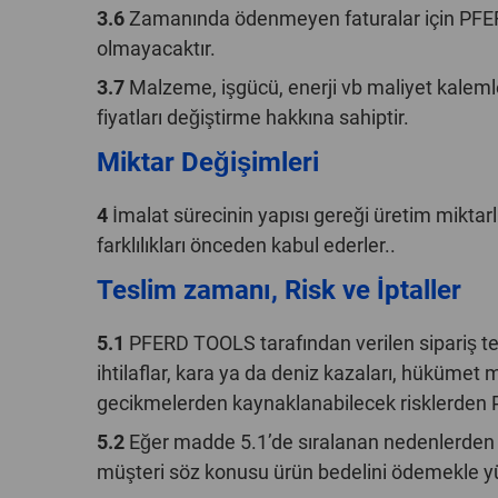
3.6
Zamanında ödenmeyen faturalar için PFERD 
olmayacaktır.
3.7
Malzeme, işgücü, enerji vb maliyet kaleml
fiyatları değiştirme hakkına sahiptir.
Miktar Değişimleri
4
İmalat sürecinin yapısı gereği üretim miktar
farklılıkları önceden kabul ederler..
Teslim zamanı, Risk ve İptaller
5.1
PFERD TOOLS tarafından verilen sipariş tesli
ihtilaflar, kara ya da deniz kazaları, hüküme
gecikmelerden kaynaklanabilecek risklerden 
5.2
Eğer madde 5.1’de sıralanan nedenlerden 
müşteri söz konusu ürün bedelini ödemekle 