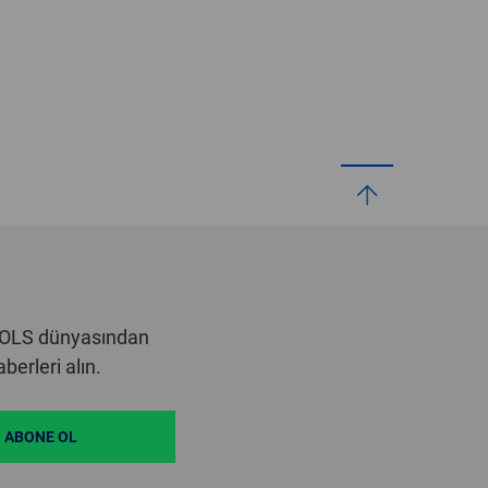
OOLS dünyasından
erleri alın.
ABONE OL