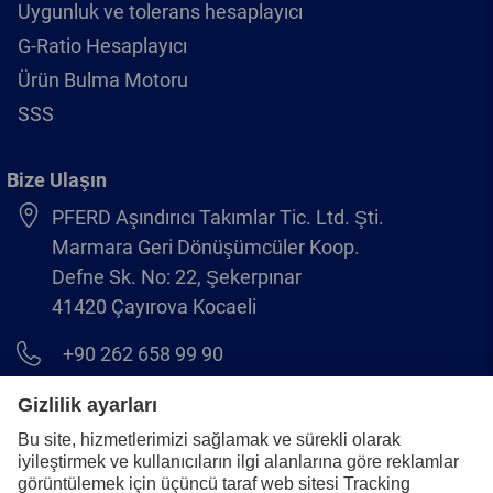
Uygunluk ve tolerans hesaplayıcı
G-Ratio Hesaplayıcı
Ürün Bulma Motoru
SSS
Bize Ulaşın
PFERD Aşındırıcı Takımlar Tic. Ltd. Şti.
Marmara Geri Dönüşümcüler Koop.
Defne Sk. No: 22, Şekerpınar
41420 Çayırova Kocaeli
+90 262 658 99 90
info@pferd.com.tr
+90 262 658 00 23