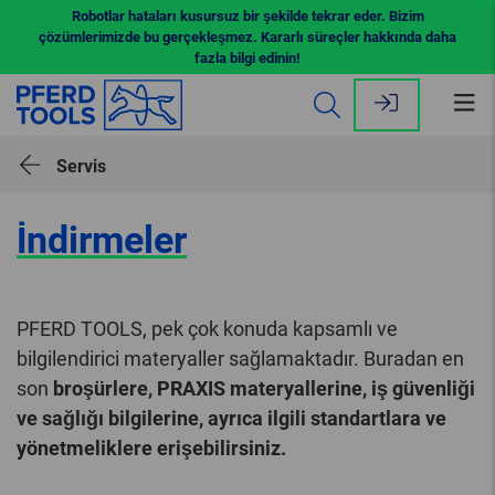
Robotlar hataları kusursuz bir şekilde tekrar eder. Bizim
çözümlerimizde bu gerçekleşmez. Kararlı süreçler hakkında daha
fazla bilgi edinin!
Me
aç
Servis
İndirmeler
PFERD TOOLS, pek çok konuda kapsamlı ve
bilgilendirici materyaller sağlamaktadır. Buradan en
son
broşürlere, PRAXIS materyallerine, iş güvenliği
ve sağlığı bilgilerine, ayrıca ilgili standartlara ve
yönetmeliklere erişebilirsiniz.