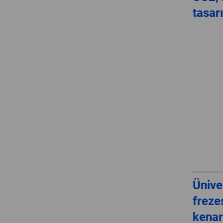
tasar
Ünive
freze
kenar