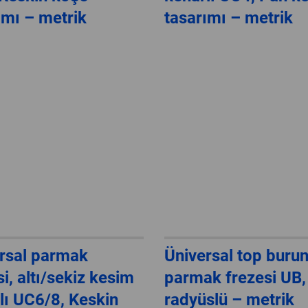
ımı – metrik
tasarımı – metrik
rsal parmak
Üniversal top buru
si, altı/sekiz kesim
parmak frezesi UB
lı UC6/8, Keskin
radyüslü – metrik