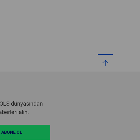
OOLS dünyasından
erleri alın.
ABONE OL