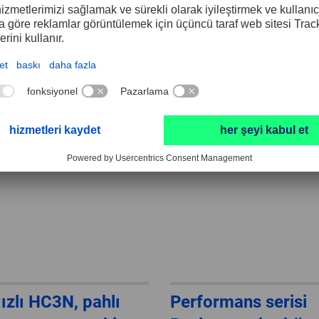
Universal karbür p
freze – metrik
ızlı HC3N, pahlı
Performans serisi