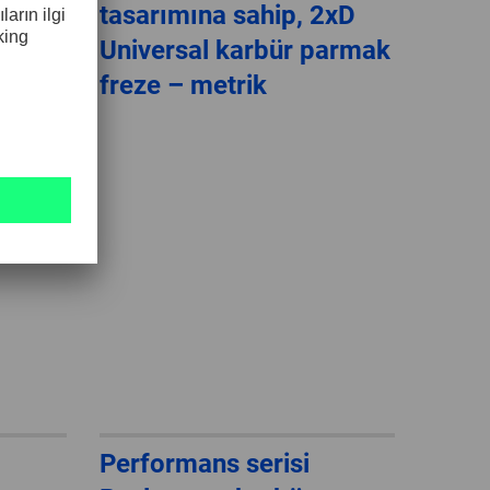
armak
tasarımına sahip, 2xD
Universal karbür parmak
freze – metrik
Performans serisi