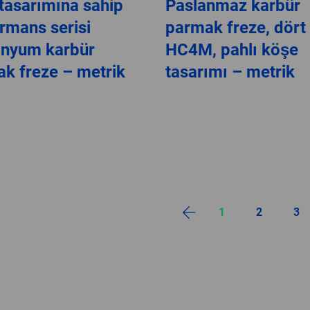
tasarımına sahip
Paslanmaz karbür
rmans serisi
parmak freze, dört 
inyum karbür
HC4M, pahlı köşe
k freze – metrik
tasarımı – metrik
1
2
3