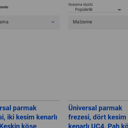
Sıralama ölçütü
lundu
lama
Malzeme
rsal parmak
Üniversal parmak
i, iki kesim kenarlı
frezesi, dört kesim
Keskin köşe
kenarlı UC4, Pah k