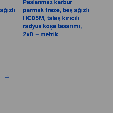
Paslanmaz karbür
ağızlı
parmak freze, beş ağızlı
HCD5M, talaş kırıcılı
radyus köşe tasarımı,
2xD – metrik