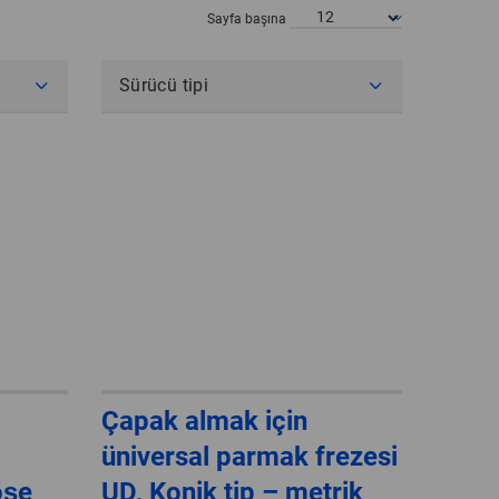
POLAND
Sayfa başına
SPAIN
Sürücü tipi
SWEDEN
SWITZERLAND
TURKEY
UNITED
KINGDOM
ASIA/PACIFIC
AFRICA
Çapak almak için
AUSTRALIA
SOUTH
üniversal parmak frezesi
AFRICA
öşe
UD, Konik tip – metrik