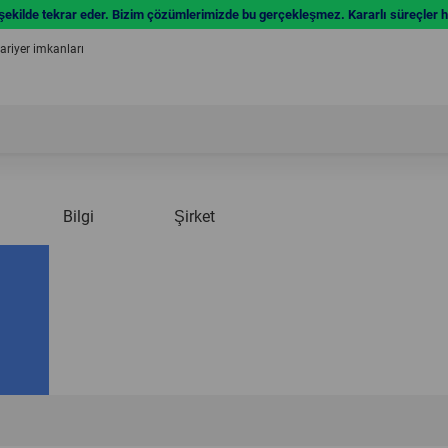
 şekilde tekrar eder. Bizim çözümlerimizde bu gerçekleşmez. Kararlı süreçler ha
riyer imkanları
Bilgi
Şirket