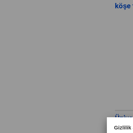
köşe 
Ünive
ucu U