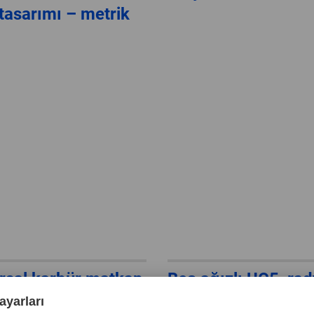
tasarımı – metrik
rsal karbür matkap
Beş ağızlı UC5, ra
, tip 3xD – metrik
köşe tasarımına sa