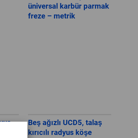
üniversal karbür parmak
freze – metrik
dyus
Beş ağızlı UCD5, talaş
hip
kırıcılı radyus köşe