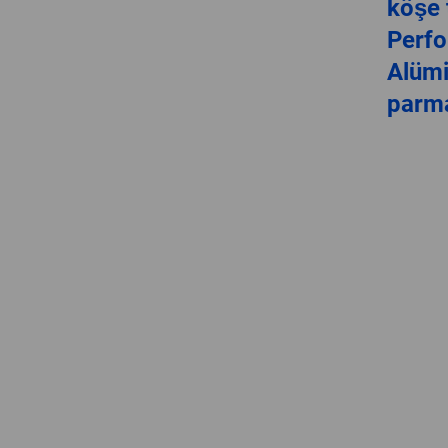
köşe 
Perfo
Alüm
parma