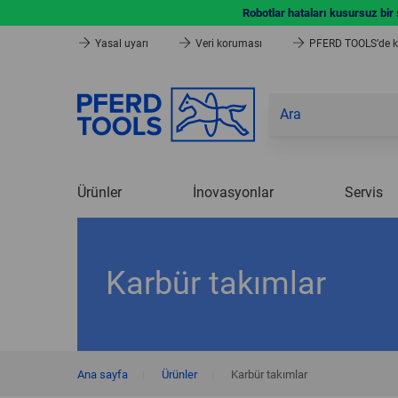
Robotlar hataları kusursuz bir
Yasal uyarı
Veri koruması
PFERD TOOLS’de ka
Ürünler
İnovasyonlar
Servis
Karbür takımlar
Ana sayfa
|
Ürünler
|
Karbür takımlar