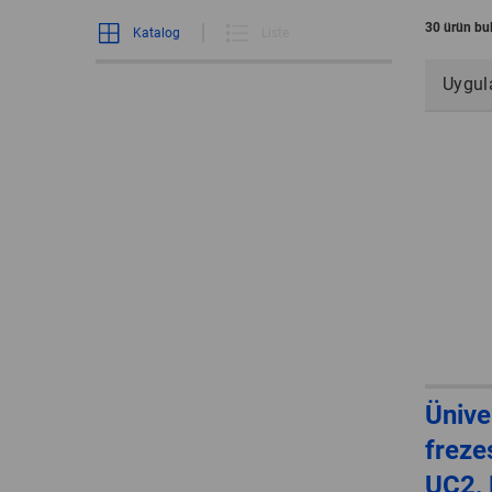
30 ürün bu
Katalog
Liste
Uygu
Ünive
frezes
UC2, 