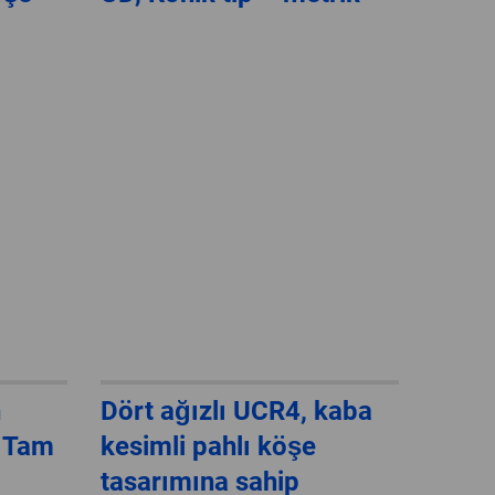
GLOBAL
INTERNATIONAL
-
ENGLISH
INTERNATIONAL
-
ESPAÑOL
n
Dört ağızlı UCR4, kaba
, Tam
kesimli pahlı köşe
tasarımına sahip