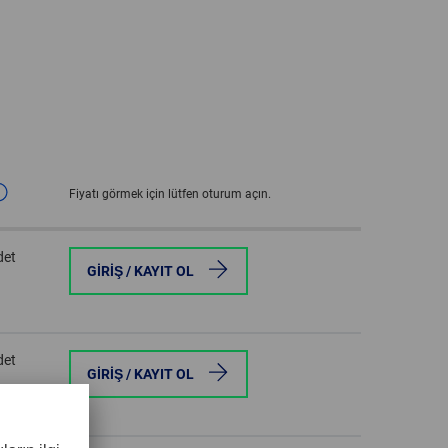
GLOBAL
INTERNATIONAL
-
ENGLISH
INTERNATIONAL
-
Fiyatı görmek için lütfen oturum açın.
ESPAÑOL
det
GIRIŞ / KAYIT OL
det
GIRIŞ / KAYIT OL