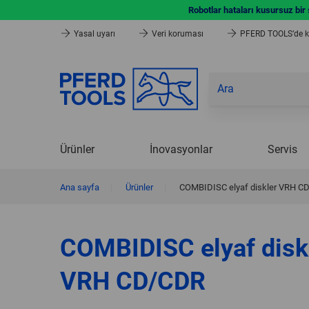
Robotlar hataları kusursuz bir
Yasal uyarı
Veri koruması
PFERD TOOLS’de ka
Ürünler
İnovasyonlar
Servis
Ana sayfa
|
Ürünler
|
COMBIDISC elyaf diskler VRH C
COMBIDISC elyaf disk
VRH CD/CDR