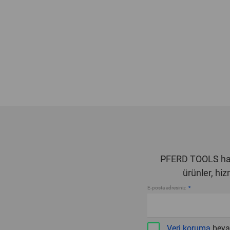
PFERD TOOLS hab
ürünler, hi
E-posta adresiniz
Veri koruma
beya