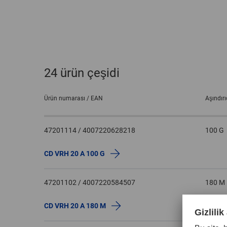
24 ürün çeşidi
Ürün numarası / EAN
Aşındır
47201114 / 4007220628218
100 G
CD VRH 20 A 100 G
47201102 / 4007220584507
180 M
CD VRH 20 A 180 M