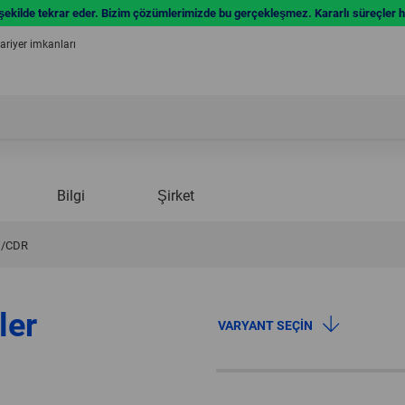
 şekilde tekrar eder. Bizim çözümlerimizde bu gerçekleşmez. Kararlı süreçler ha
riyer imkanları
Bilgi
Şirket
D/CDR
ler
VARYANT SEÇIN