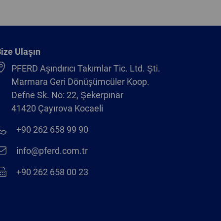
ize Ulaşın
PFERD Aşındırıcı Takımlar Tic. Ltd. Şti.
Marmara Geri Dönüşümcüler Koop.
Defne Sk. No: 22, Şekerpınar
41420 Çayırova Kocaeli
+90 262 658 99 90
info@pferd.com.tr
+90 262 658 00 23