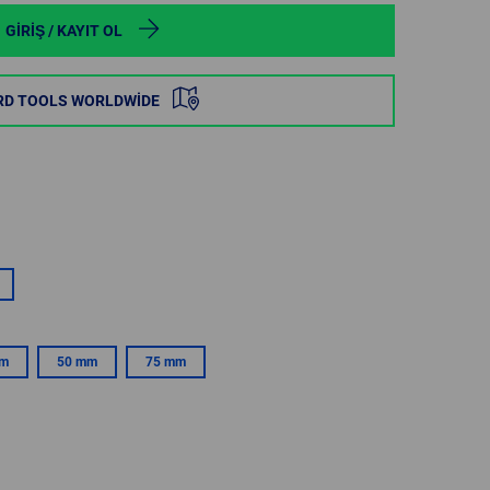
POLAND
GIRIŞ / KAYIT OL
SPAIN
RD TOOLS WORLDWIDE
SWEDEN
SWITZERLAND
TURKEY
UNITED
KINGDOM
mm
50 mm
75 mm
ASIA/PACIFIC
AFRICA
AUSTRALIA
SOUTH
AFRICA