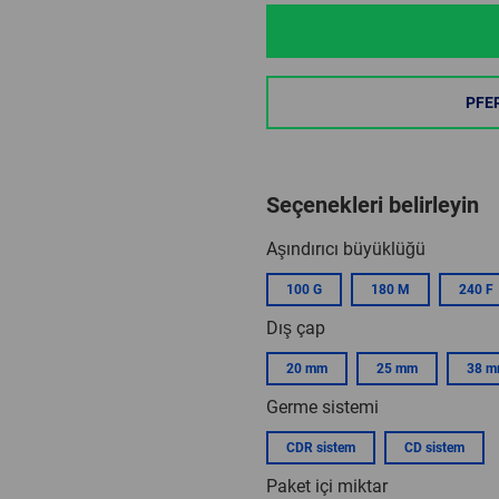
PFE
Seçenekleri belirleyin
Aşındırıcı büyüklüğü
100 G
180 M
240 F
Dış çap
20 mm
25 mm
38 
Germe sistemi
CDR sistem
CD sistem
Paket içi miktar