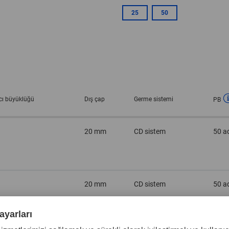
25
50
ıcı büyüklüğü
Dış çap
Germe sistemi
PB
20 mm
CD sistem
50 a
20 mm
CD sistem
50 a