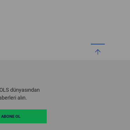
OOLS dünyasından
erleri alın.
ABONE OL