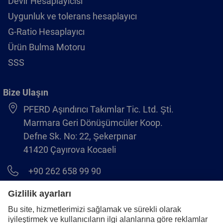
Devir Hesaplayıcısı
Uygunluk ve tolerans hesaplayıcı
G-Ratio Hesaplayıcı
Ürün Bulma Motoru
SSS
Bize Ulaşın
PFERD Aşındırıcı Takımlar Tic. Ltd. Şti.
Marmara Geri Dönüşümcüler Koop.
Defne Sk. No: 22, Şekerpınar
41420 Çayırova Kocaeli
+90 262 658 99 90
info@pferd.com.tr
+90 262 658 00 23