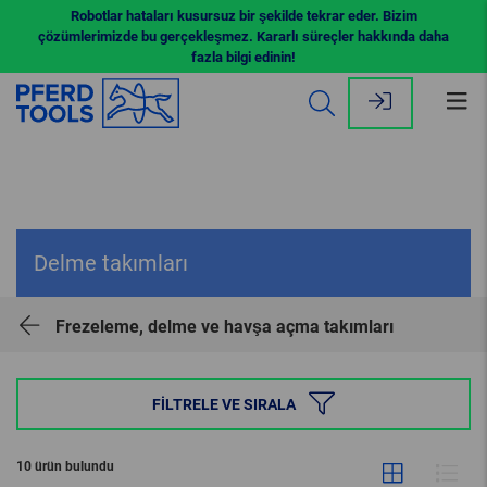
Robotlar hataları kusursuz bir şekilde tekrar eder. Bizim
çözümlerimizde bu gerçekleşmez. Kararlı süreçler hakkında daha
fazla bilgi edinin!
Me
aç
Delme takımları
Frezeleme, delme ve havşa açma takımları
FILTRELE VE SIRALA
10 ürün bulundu